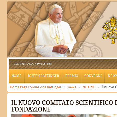
ISCRIVITI ALLA NEWSLETTER
HOME
JOSEPH RATZINGER
PREMIO
CONVEGNI
NEW
Home Page Fondazione Ratzinger
news
NOTIZIE
Il nuovo C
IL NUOVO COMITATO SCIENTIFICO 
FONDAZIONE