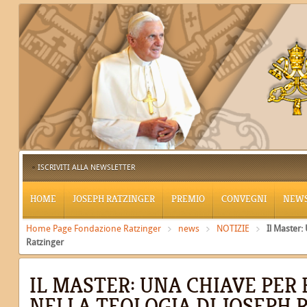
ISCRIVITI ALLA NEWSLETTER
HOME
JOSEPH RATZINGER
PREMIO
CONVEGNI
NEW
Home Page Fondazione Ratzinger
news
NOTIZIE
Il Master:
Ratzinger
IL MASTER: UNA CHIAVE PER
NELLA TEOLOGIA DI JOSEPH 