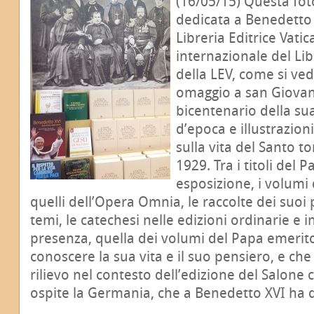
(16/05/15) Questa foto
dedicata a Benedetto 
Libreria Editrice Vati
internazionale del Lib
della LEV, come si ve
omaggio a san Giovan
bicentenario della sua
d’epoca e illustrazio
sulla vita del Santo to
1929. Tra i titoli del 
esposizione, i volumi
quelli dell’Opera Omnia, le raccolte dei suoi p
temi, le catechesi nelle edizioni ordinarie e i
presenza, quella dei volumi del Papa emerito
conoscere la sua vita e il suo pensiero, e ch
rilievo nel contesto dell’edizione del Salon
ospite la Germania, che a Benedetto XVI ha da