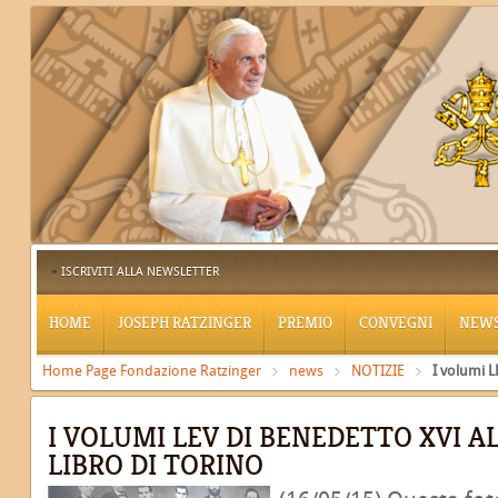
ISCRIVITI ALLA NEWSLETTER
HOME
JOSEPH RATZINGER
PREMIO
CONVEGNI
NEW
Home Page Fondazione Ratzinger
news
NOTIZIE
I volumi L
I VOLUMI LEV DI BENEDETTO XVI A
LIBRO DI TORINO