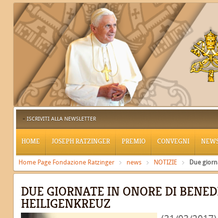
ISCRIVITI ALLA NEWSLETTER
HOME
JOSEPH RATZINGER
PREMIO
CONVEGNI
NEW
Home Page Fondazione Ratzinger
news
NOTIZIE
Due giorn
DUE GIORNATE IN ONORE DI BENED
HEILIGENKREUZ