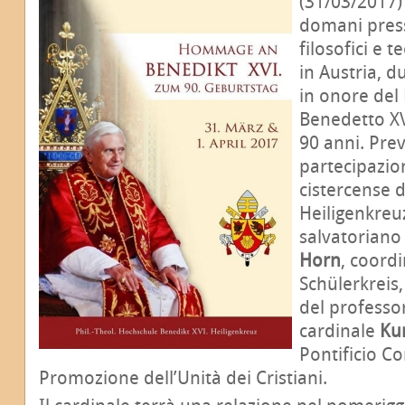
(31/03/2017) 
domani presso
filosofici e t
in Austria, d
in onore del
Benedetto XV
90 anni. Previs
partecipazio
cistercense 
Heiligenkre
salvatorian
Horn
, coord
Schülerkreis, 
del professor
cardinale
Ku
Pontificio Co
Promozione dell’Unità dei Cristiani.