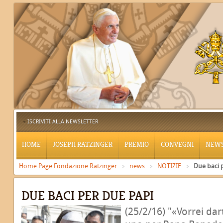
ISCRIVITI ALLA NEWSLETTER
HOME
JOSEPH RATZINGER
PREMIO
CONVEGNI
NEW
Home Page Fondazione Ratzinger
news
NOTIZIE
Due baci 
DUE BACI PER DUE PAPI
(25/2/16) "«Vorrei dar