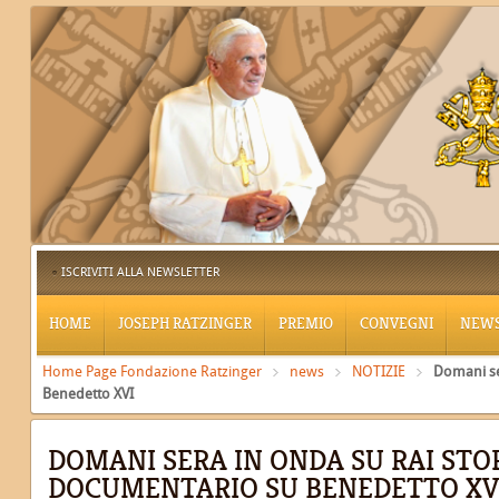
ISCRIVITI ALLA NEWSLETTER
HOME
JOSEPH RATZINGER
PREMIO
CONVEGNI
NEW
Home Page Fondazione Ratzinger
news
NOTIZIE
Domani se
Benedetto XVI
DOMANI SERA IN ONDA SU RAI STO
DOCUMENTARIO SU BENEDETTO XV