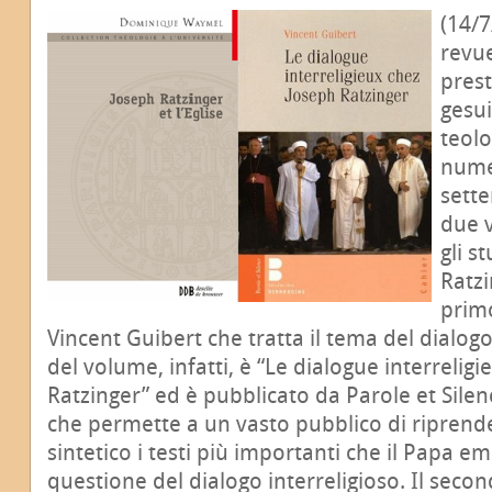
(14/7
revue
prest
gesui
teolo
numer
sett
due 
gli s
Ratzi
primo
Vincent Guibert che tratta il tema del dialogo i
del volume, infatti, è “Le dialogue interrelig
Ratzinger” ed è pubblicato da Parole et Silenc
che permette a un vasto pubblico di riprend
sintetico i testi più importanti che il Papa e
questione del dialogo interreligioso. Il secon