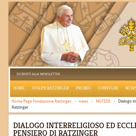
ISCRIVITI ALLA NEWSLETTER
HOME
JOSEPH RATZINGER
PREMIO
CONVEGNI
NEW
Home Page Fondazione Ratzinger
news
NOTIZIE
Dialogo in
Ratzinger
DIALOGO INTERRELIGIOSO ED ECCL
PENSIERO DI RATZINGER