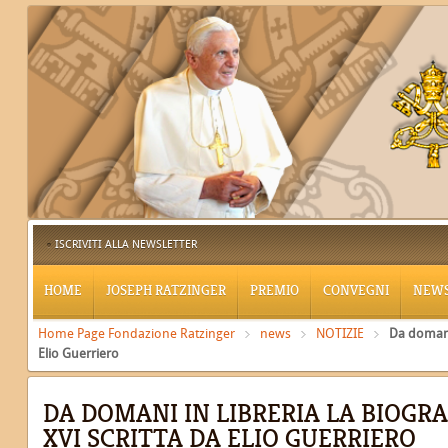
ISCRIVITI ALLA NEWSLETTER
HOME
JOSEPH RATZINGER
PREMIO
CONVEGNI
NEW
Home Page Fondazione Ratzinger
news
NOTIZIE
Da domani 
Elio Guerriero
DA DOMANI IN LIBRERIA LA BIOGR
XVI SCRITTA DA ELIO GUERRIERO