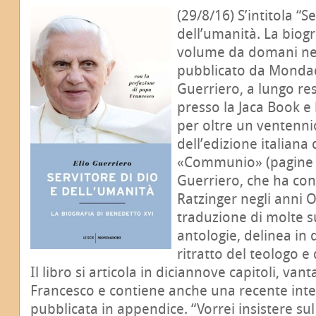
(29/8/16) S’intitola “S
dell’umanità. La biogr
volume da domani nelle
pubblicato da Mondado
Guerriero, a lungo re
presso la Jaca Book e 
per oltre un ventenni
dell’edizione italiana d
«Communio» (pagine 5
Guerriero, che ha cono
Ratzinger negli anni O
traduzione di molte s
antologie, delinea in
ritratto del teologo e
Il libro si articola in diciannove capitoli, van
Francesco e contiene anche una recente inte
pubblicata in appendice. “Vorrei insistere sul