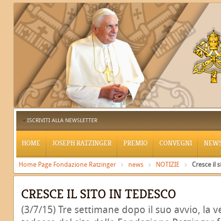
ISCRIVITI ALLA NEWSLETTER
HOME
JOSEPH RATZINGER
PREMIO
CONVEGNI
NEW
Home Page Fondazione Ratzinger
news
NOTIZIE
Cresce il 
CRESCE IL SITO IN TEDESCO
(3/7/15) Tre settimane dopo il suo avvio, la v