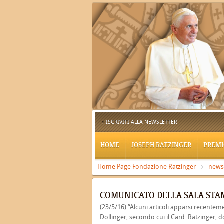
ISCRIVITI ALLA NEWSLETTER
HOME
JOSEPH RATZINGER
PREMI
Home Page Fondazione Ratzinger
news
COMUNICATO DELLA SALA STA
(23/5/16) “Alcuni articoli apparsi recenteme
Dollinger, secondo cui il Card. Ratzinger, 