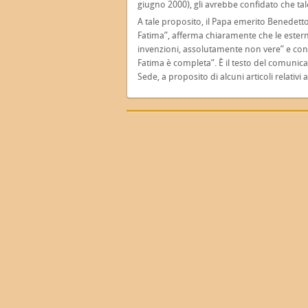
giugno 2000), gli avrebbe confidato che ta
A tale proposito, il Papa emerito Benedetto
Fatima”, afferma chiaramente che le estern
invenzioni, assolutamente non vere” e con
Fatima è completa”. È il testo del comunic
Sede, a proposito di alcuni articoli relativi 