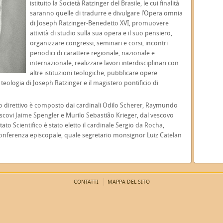
istituito la Società Ratzinger del Brasile, le cui finalità
saranno quelle di tradurre e divulgare l’Opera omnia
di Joseph Ratzinger-Benedetto XVI, promuovere
attività di studio sulla sua opera e il suo pensiero,
organizzare congressi, seminari e corsi, incontri
periodici di carattere regionale, nazionale e
internazionale, realizzare lavori interdisciplinari con
altre istituzioni teologiche, pubblicare opere
 teologia di Joseph Ratzinger e il magistero pontificio di
iglio direttivo è composto dai cardinali Odilo Scherer, Raymundo
covi Jaime Spengler e Murilo Sebastião Krieger, dal vescovo
ato Scientifico è stato eletto il cardinale Sergio da Rocha,
 Conferenza episcopale, quale segretario monsignor Luiz Catelan
CONTATTI
MAPPA DEL SITO