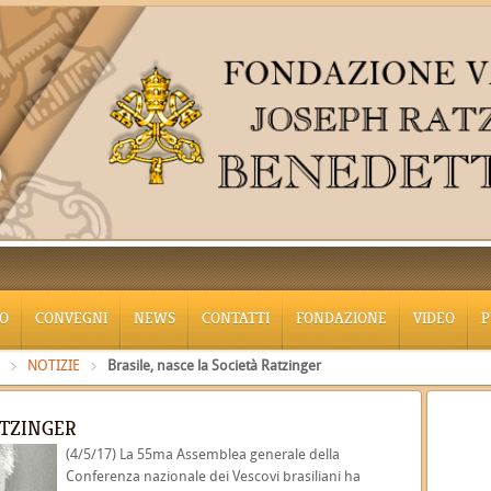
O
CONVEGNI
NEWS
CONTATTI
FONDAZIONE
VIDEO
P
NOTIZIE
Brasile, nasce la Società Ratzinger
ATZINGER
(4/5/17) La 55ma Assemblea generale della
Conferenza nazionale dei Vescovi brasiliani ha