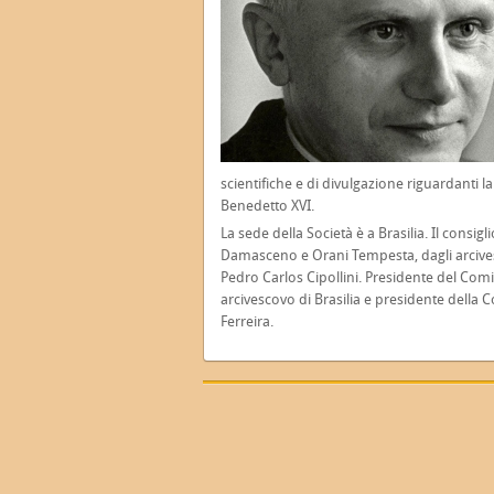
scientifiche e di divulgazione riguardanti la
Benedetto XVI.
La sede della Società è a Brasilia. Il cons
Damasceno e Orani Tempesta, dagli arcives
Pedro Carlos Cipollini. Presidente del Comit
arcivescovo di Brasilia e presidente della
Ferreira.