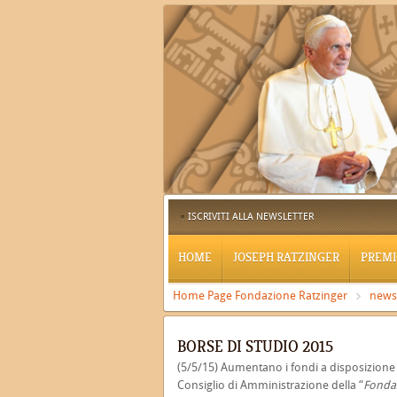
ISCRIVITI ALLA NEWSLETTER
HOME
JOSEPH RATZINGER
PREMI
Home Page Fondazione Ratzinger
news
BORSE DI STUDIO 2015
(5/5/15) Aumentano i fondi a disposizione d
Consiglio di Amministrazione della “
Fondaz