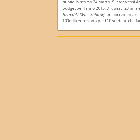
riunito lo scorso 24 marzo. Si passa così da
budget per l’anno 2015. Di questi, 20 mila 
Benedikt XVI. – Stiftung
” per incrementare l
100mila euro sono per i 10 studenti che fa