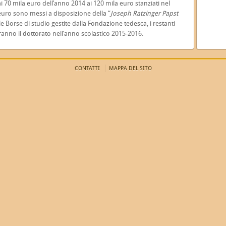
i 70 mila euro dell’anno 2014 ai 120 mila euro stanziati nel
euro sono messi a disposizione della “
Joseph Ratzinger Papst
e Borse di studio gestite dalla Fondazione tedesca, i restanti
ranno il dottorato nell’anno scolastico 2015-2016.
CONTATTI
MAPPA DEL SITO