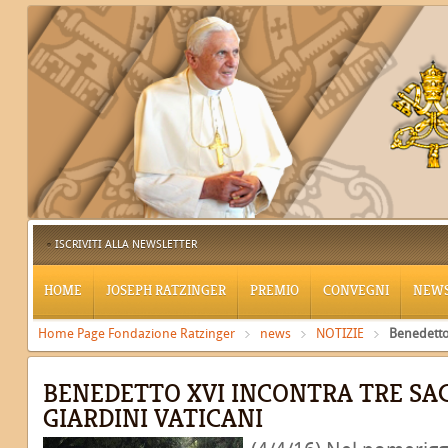
ISCRIVITI ALLA NEWSLETTER
HOME
JOSEPH RATZINGER
PREMIO
CONVEGNI
NEW
Home Page Fondazione Ratzinger
news
NOTIZIE
Benedetto 
BENEDETTO XVI INCONTRA TRE SA
GIARDINI VATICANI