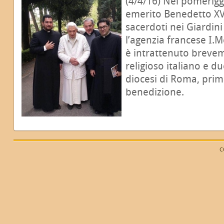
(4/4/16) Nel pomeriggi
emerito Benedetto XVI
sacerdoti nei Giardini
l’agenzia francese I.M
è intrattenuto breve
religioso italiano e d
diocesi di Roma, prim
benedizione.
C