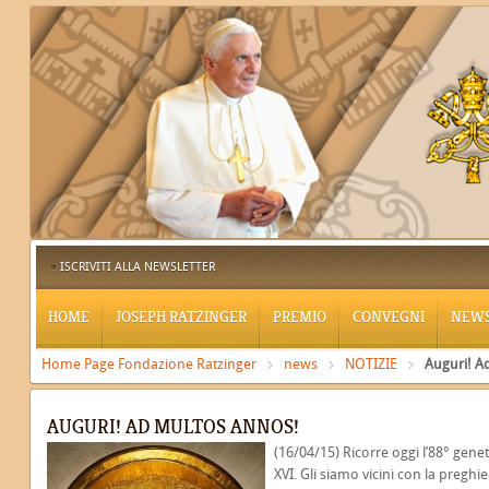
ISCRIVITI ALLA NEWSLETTER
HOME
JOSEPH RATZINGER
PREMIO
CONVEGNI
NEW
Home Page Fondazione Ratzinger
news
NOTIZIE
Auguri! A
AUGURI! AD MULTOS ANNOS!
(16/04/15) Ricorre oggi l’88° gen
XVI. Gli siamo vicini con la preghie