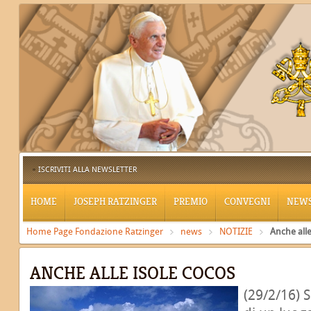
ISCRIVITI ALLA NEWSLETTER
HOME
JOSEPH RATZINGER
PREMIO
CONVEGNI
NEW
Home Page Fondazione Ratzinger
news
NOTIZIE
Anche all
ANCHE ALLE ISOLE COCOS
(29/2/16) 