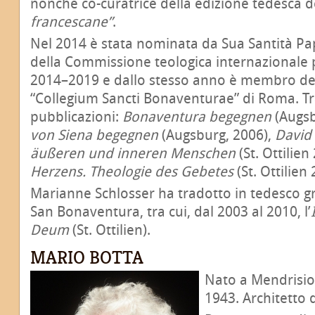
nonché co-curatrice della edizione tedesca 
francescane”
.
Nel 2014 è stata nominata da Sua Santità 
della Commissione teologica internazionale 
2014–2019 e dallo stesso anno è membro del 
“Collegium Sancti Bonaventurae” di Roma. Tr
pubblicazioni:
Bonaventura begegnen
(Augsb
von Siena begegnen
(Augsburg, 2006),
David
äußeren und inneren Menschen
(St. Ottilien
Herzens. Theologie des Gebetes
(St. Ottilien 
Marianne Schlosser ha tradotto in tedesco gr
San Bonaventura, tra cui, dal 2003 al 2010, l’
Deum
(St. Ottilien).
MARIO BOTTA
Nato a Mendrisio, 
1943. Architetto 