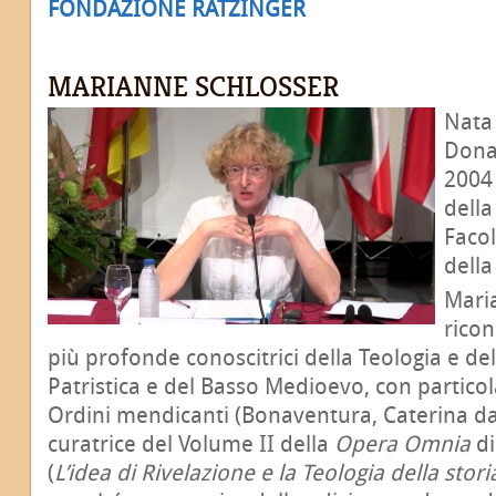
FONDAZIONE RATZINGER
MARIANNE SCHLOSSER
Nata
Donau
2004 
della
Facol
della
Mari
rico
più profonde conoscitrici della Teologia e dell
Patristica e del Basso Medioevo, con particol
Ordini mendicanti (Bonaventura, Caterina da S
curatrice del Volume II della
Opera Omnia
di
(
L’idea di Rivelazione e la Teologia della sto