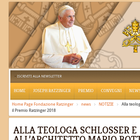
ISCRIVITI ALLA NEWSLETTER
HOME
JOSEPH RATZINGER
PREMIO
CONVEGNI
NEW
Home Page Fondazione Ratzinger
news
NOTIZIE
Alla teolo
il Premio Ratzinger 2018
ALLA TEOLOGA SCHLOSSER E
ALL’ARCHITETTO MARIO BOTT