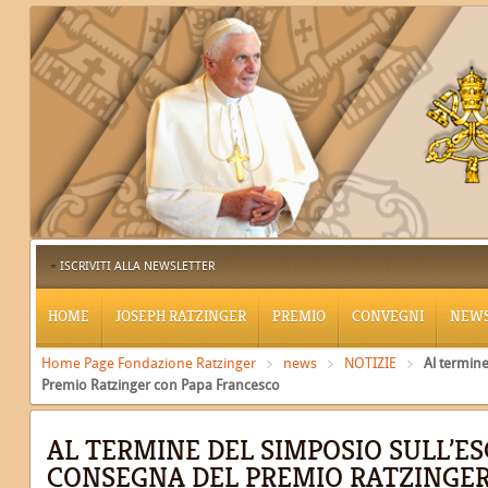
ISCRIVITI ALLA NEWSLETTER
HOME
JOSEPH RATZINGER
PREMIO
CONVEGNI
NEW
Home Page Fondazione Ratzinger
news
NOTIZIE
Al termine
Premio Ratzinger con Papa Francesco
AL TERMINE DEL SIMPOSIO SULL’ES
CONSEGNA DEL PREMIO RATZINGER