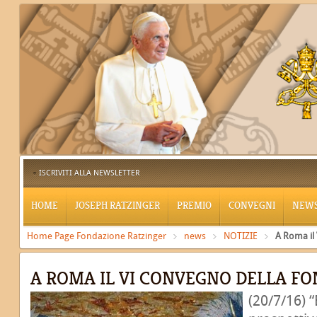
ISCRIVITI ALLA NEWSLETTER
HOME
JOSEPH RATZINGER
PREMIO
CONVEGNI
NEW
Home Page Fondazione Ratzinger
news
NOTIZIE
A Roma il
A ROMA IL VI CONVEGNO DELLA F
(20/7/16) “