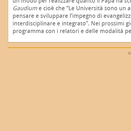
un modo per realizzare quanto il Papa ha scr
Gaudium
e cioè che “Le Università sono un a
pensare e sviluppare l’impegno di evangeliz
interdisciplinare e integrato”. Nei prossimi 
programma con i relatori e delle modalità per 
C