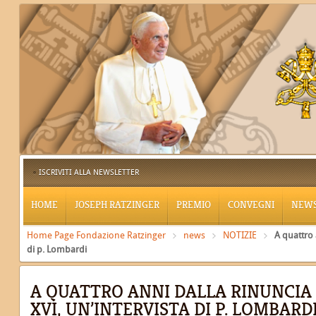
ISCRIVITI ALLA NEWSLETTER
HOME
JOSEPH RATZINGER
PREMIO
CONVEGNI
NEW
Home Page Fondazione Ratzinger
news
NOTIZIE
A quattro 
di p. Lombardi
A QUATTRO ANNI DALLA RINUNCIA
XVI, UN’INTERVISTA DI P. LOMBARD