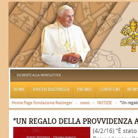
ISCRIVITI ALLA NEWSLETTER
HOME
JOSEPH RATZINGER
PREMIO
CONVEGNI
NEW
Home Page Fondazione Ratzinger
news
NOTIZIE
“Un regalo
“UN REGALO DELLA PROVVIDENZA A
(4/2/16) “È stato