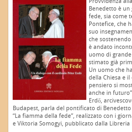
Provvidenza all
Benedetto è un 
fede, sia come 
Pontefice, che ha
suo insegnamen
che sostenendo i
è andato incontr
uomo di grande 
stimato già prim
Un uomo che ha f
della Chiesa e il
pensiero si most
anche in futuro”.
Erdő, arcivesco
Budapest, parla del pontificato di Benedetto X
“La fiamma della fede”, realizzato con i gior
e Viktoria Somogyi, pubblicato dalla Libreria 