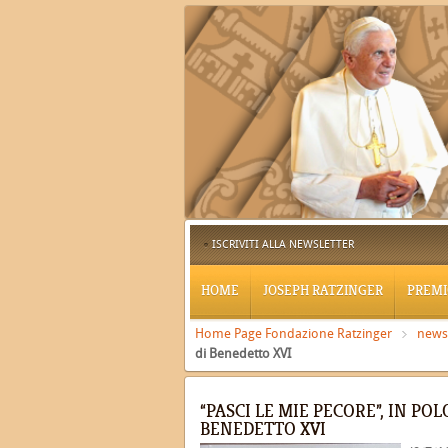
ISCRIVITI ALLA NEWSLETTER
HOME
JOSEPH RATZINGER
PREMI
Home Page Fondazione Ratzinger
news
di Benedetto XVI
“PASCI LE MIE PECORE”, IN P
BENEDETTO XVI