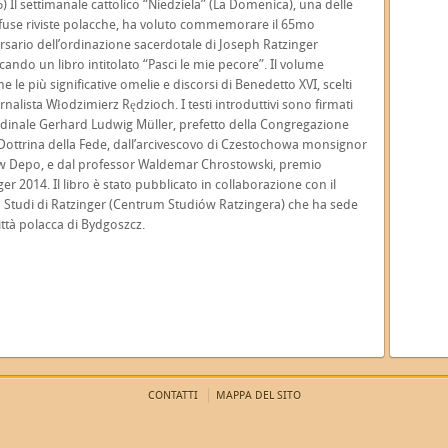
6) Il settimanale cattolico “Niedziela” (La Domenica), una delle
ffuse riviste polacche, ha voluto commemorare il 65mo
rsario dell’ordinazione sacerdotale di Joseph Ratzinger
cando un libro intitolato “Pasci le mie pecore”. Il volume
e le più significative omelie e discorsi di Benedetto XVI, scelti
rnalista Włodzimierz Rędzioch. I testi introduttivi sono firmati
rdinale Gerhard Ludwig Müller, prefetto della Congregazione
 Dottrina della Fede, dall’arcivescovo di Czestochowa monsignor
 Depo, e dal professor Waldemar Chrostowski, premio
er 2014. Il libro è stato pubblicato in collaborazione con il
 Studi di Ratzinger (Centrum Studiów Ratzingera) che ha sede
città polacca di Bydgoszcz.
CONTATTI
MAPPA DEL SITO