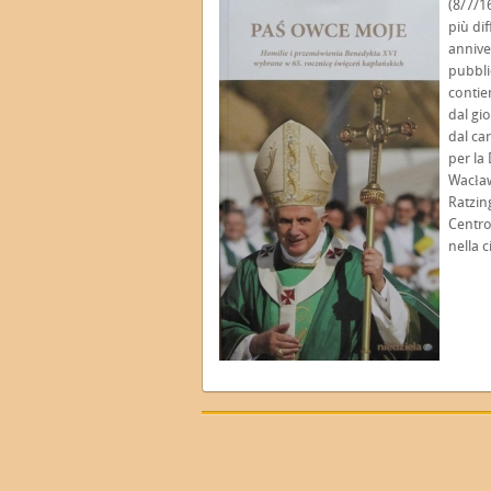
(8/7/1
più di
annive
pubbli
contien
dal gio
dal ca
per la
Wacław
Ratzing
Centro
nella 