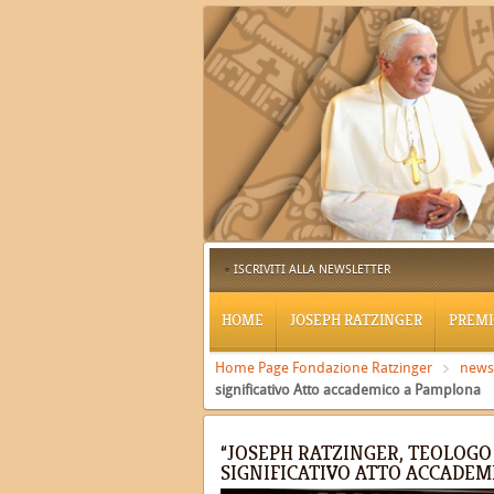
ISCRIVITI ALLA NEWSLETTER
HOME
JOSEPH RATZINGER
PREMI
Home Page Fondazione Ratzinger
news
significativo Atto accademico a Pamplona
“JOSEPH RATZINGER, TEOLOGO 
SIGNIFICATIVO ATTO ACCADE