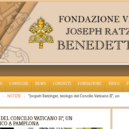
O
CONVEGNI
NEWS
CONTATTI
FONDAZIONE
VIDEO
P
NOTIZIE
“Jospeh Ratzinger, teologo del Concilio Vaticano II”, un
DEL CONCILIO VATICANO II”, UN
MICO A PAMPLONA