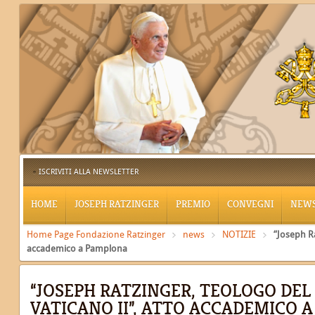
ISCRIVITI ALLA NEWSLETTER
HOME
JOSEPH RATZINGER
PREMIO
CONVEGNI
NEW
Home Page Fondazione Ratzinger
news
NOTIZIE
“Joseph Ra
accademico a Pamplona
“JOSEPH RATZINGER, TEOLOGO DEL
VATICANO II”, ATTO ACCADEMICO 