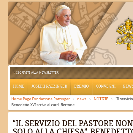
ISCRIVITI ALLA NEWSLETTER
HOME
JOSEPH RATZINGER
PREMIO
CONVEGNI
NEW
Home Page Fondazione Ratzinger
news
NOTIZIE
“Il serviz
Benedetto XVI scrive al card. Bertone
“IL SERVIZIO DEL PASTORE NON
SOLO ALLA CHIESA”, BENEDETTO