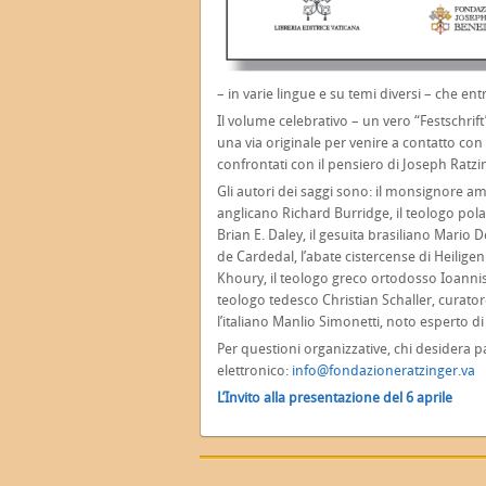
– in varie lingue e su temi diversi – che ent
Il volume celebrativo – un vero “Festschrif
una via originale per venire a contatto con
confrontati con il pensiero di Joseph Ratz
Gli autori dei saggi sono: il monsignore amb
anglicano Richard Burridge, il teologo po
Brian E. Daley, il gesuita brasiliano Mari
de Cardedal, l’abate cistercense di Heilige
Khoury, il teologo greco ortodosso Ioannis
teologo tedesco Christian Schaller, curato
l’italiano Manlio Simonetti, noto esperto di 
Per questioni organizzative, chi desidera p
elettronico:
info@fondazioneratzinger.va
L’Invito alla presentazione del 6 aprile