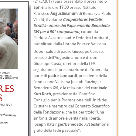
(21/3/2017) Sarà presentato il prossimo
6
aprile
, alle ore
17.30
presso l’Istituto
Patristico
Augustinianum
di Roma (via Paolo
VI, 25), il volume
Cooperatores Veritatis.
Scritti in onore del Papa emerito Benedetto
XVI per il 90° compleanno
, curato da
Pierluca Azzaro e padre Federico Lombardi,
pubblicato dalla Libreria Editrice Vaticana.
Dopo i saluti di padre Giuseppe Caruso,
preside dell’Augustinianum e di don
Giuseppe Costa, direttore della LEV,
seguiranno la presentazione dell’opera da
parte di
padre Lombardi
, presidente della
Fondazione Vaticana Joseph Ratzinger –
Benedetto XVI, e la relazione
del
cardinale
Kurt Koch
, presidente del Pontificio
Consiglio per la Promozione dell’Unità dei
Cristiani e membro del Comitato Scientifico
della Fondazione, che ha per titolo “Una
sinfonia di amore e verità nella libertà.
Joseph Ratzinger/Benedetto XVI testimone
grato della fede pasquale”.