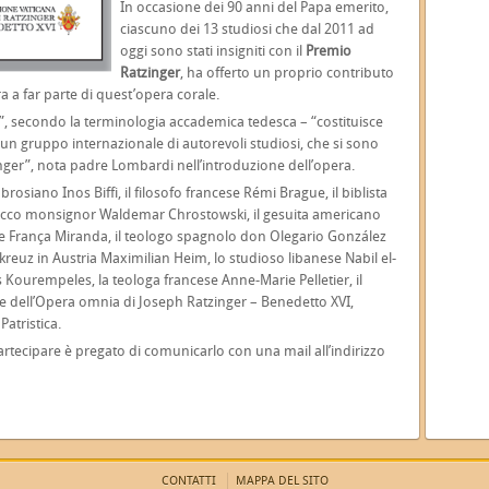
In occasione dei 90 anni del Papa emerito,
ciascuno dei 13 studiosi che dal 2011 ad
oggi sono stati insigniti con il
Premio
Ratzinger
, ha offerto un proprio contributo
ra a far parte di quest’opera corale.
t”, secondo la terminologia accademica tedesca – “costituisce
 un gruppo internazionale di autorevoli studiosi, che si sono
inger”, nota padre Lombardi nell’introduzione dell’opera.
rosiano Inos Biffi, il filosofo francese Rémi Brague, il biblista
lacco monsignor Waldemar Chrostowski, il gesuita americano
o De França Miranda, il teologo spagnolo don Olegario González
nkreuz in Austria Maximilian Heim, lo studioso libanese Nabil el-
 Kourempeles, la teologa francese Anne-Marie Pelletier, il
re dell’Opera omnia di Joseph Ratzinger – Benedetto XVI,
Patristica.
artecipare è pregato di comunicarlo con una mail all’indirizzo
CONTATTI
MAPPA DEL SITO