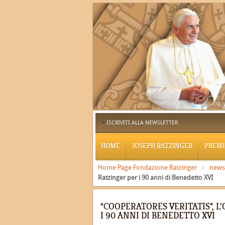
ISCRIVITI ALLA NEWSLETTER
HOME
JOSEPH RATZINGER
PREMI
Home Page Fondazione Ratzinger
news
Ratzinger per i 90 anni di Benedetto XVI
“COOPERATORES VERITATIS”, 
I 90 ANNI DI BENEDETTO XVI