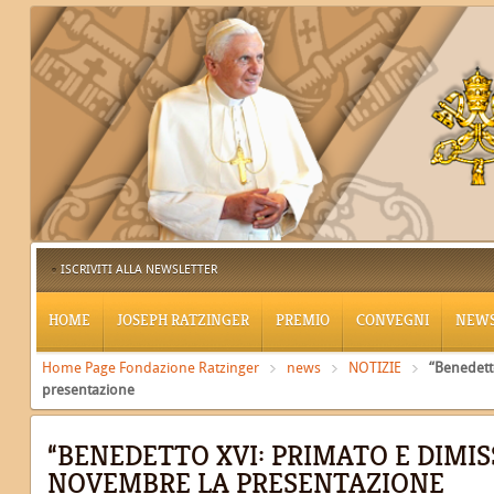
ISCRIVITI ALLA NEWSLETTER
HOME
JOSEPH RATZINGER
PREMIO
CONVEGNI
NEW
Home Page Fondazione Ratzinger
news
NOTIZIE
“Benedetto
presentazione
“BENEDETTO XVI: PRIMATO E DIMISSI
NOVEMBRE LA PRESENTAZIONE