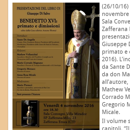
(26/10/16)
novembre a
Sala Conve
Zafferana 
presentazi
Giuseppe D
primato e 
2016). L’i
da Sante D
da don Mar
all’autore
Mathew Vel
Corrado Ma
Gregorio 
Micale.
Il volume s
capitoli. “