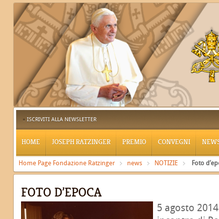
ISCRIVITI ALLA NEWSLETTER
HOME
JOSEPH RATZINGER
PREMIO
CONVEGNI
NEW
Home Page Fondazione Ratzinger
news
NOTIZIE
Foto d’ep
FOTO D’EPOCA
5 agosto 2014 