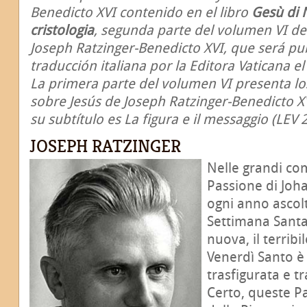
Benedicto XVI contenido en el libro
Gesù di N
cristologia
, segunda parte del volumen VI d
Joseph Ratzinger-Benedicto XVI, que será pu
traducción italiana por la Editora Vaticana 
La primera parte del volumen VI presenta los 
sobre Jesús de Joseph Ratzinger-Benedicto XV
su subtítulo es La figura e il messaggio (LEV 
JOSEPH RATZINGER
Nelle grandi com
Passione di Joh
ogni anno ascol
Settimana Sant
nuova, il terrib
Venerdì Santo è
trasfigurata e t
Certo, queste P