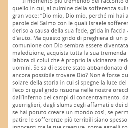
Il momento più tremendo del racconto del
quello in cui, al culmine della sofferenza sul
gran voce: “Dio mio, Dio mio, perché mi hai
parole del Salmo con le quali Israele soffere
deriso a causa della sua fede, grida in faccia
d’aiuto. Ma questo grido di preghiera di un p
comunione con Dio sembra essere diventata 
maledizione, acquista tutta la sua tremenda 
labbra di colui che è proprio la vicinanza rede
uomini. Se sa di essere stato abbandonato da
ancora possibile trovare Dio? Non è forse que
solare della storia in cui si spegne la luce de
l’eco di quel grido risuona nelle nostre orecc
dall’inferno dei campi di concentramento, dai
guerriglieri, dagli slums degli affamati e dei 
se hai potuto creare un mondo così, se perme
patire le sofferenze più terribili siano spesso
innocenti tra le tue creature, come agnelli co