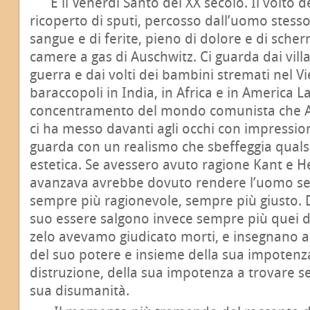
È il Venerdì Santo del XX secolo. Il volto d
ricoperto di sputi, percosso dall’uomo stesso
sangue e di ferite, pieno di dolore e di scher
camere a gas di Auschwitz. Ci guarda dai villa
guerra e dai volti dei bambini stremati nel V
baraccopoli in India, in Africa e in America L
concentramento del mondo comunista che A
ci ha messo davanti agli occhi con impression
guarda con un realismo che sbeffeggia qualsi
estetica. Se avessero avuto ragione Kant e He
avanzava avrebbe dovuto rendere l’uomo se
sempre più ragionevole, sempre più giusto. 
suo essere salgono invece sempre più quei 
zelo avevamo giudicato morti, e insegnano 
del suo potere e insieme della sua impotenza
distruzione, della sua impotenza a trovare s
sua disumanità.