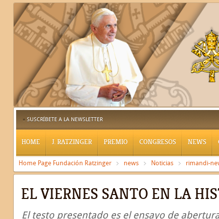
SUSCRÍBETE A LA NEWSLETTER
HOME
J. RATZINGER
PREMIO
CONGRESOS
NEWS
Home Page Fundación Ratzinger
news
Noticias
rimandi-ne
EL VIERNES SANTO EN LA HI
El testo presentado es el ensayo de abertura