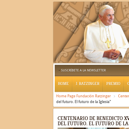
SUSCRÍBETE A LA NEWSLETTER
HOME
J. RATZINGER
PREMIO
Home Page Fundación Ratzinger
Cente
del futuro. El futuro de la Iglesia"
CENTENARIO DE BENEDICTO XV
DEL FUTURO. EL FUTURO DE LA 