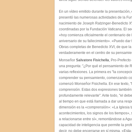
En un vídeo emitido durante la presentación,
presentó las numerosas actividades de la Fun
nacimiento de Joseph Ratzinger-Benedicto X
coordinadas por la Fundación Vaticana. El sec
«hoy comienza oficialmente el centenario de 
aniversario de su fallecimiento». «Puedo dar 
Obras completas de Benedicto XVI, de que la i
verdaderamente en el centro de su pensamie
Monseñor
Salvatore Fisichella
, Pro-Prefecto
una pregunta: "¿Por qué el pensamiento de Ra
varias reflexiones. La primera es "la concepc
comprender su pensamiento, comenzando con l
comenzó Monseñor Fisichella. En ese texto, "h
comprensión. Estas dos expresiones también
profundamente relevante". Ante todo, "el deber 
al tiempo en que está llamada a dar una respu
dimensión es la «comprensión»: «La Iglesia t
acontecimientos, los signos de los tiempos», s
a relacionarse entre sí», remontándose a Agust
capacidad de inteligencia que permite la pr
decir, no debe encerrarse en sí misma. «Esta