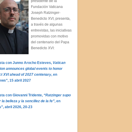
presidente de la
Fundación Vaticana
Joseph Ratzinger-
Benedicto XVI, presenta,
a través de algunas
entrevistas, las iniciativas
promovidas con motivo
del centenario del Papa
Benedicto XVI:
ista con Junno Arocho Esteves,
Vatican
ion announces global events to honor
t XVI ahead of 2027 centenary
, en
ws”, 15 abril 2027
sta con Giovanni Tridente,
“Ratzinger supo
la belleza y la sencillez de la fe”
, en
”, ab
ril 2026, 20-23