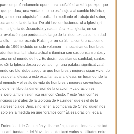
 parecen profundamente oportunas», señaló el arzobispo, «porque
d que perdura, una verdad que no está sujeta al cambio histórico,
, como una adquisición realizada mediante el trabajo del saber,
cisamente la de la fe». De ahí las conclusiones: «La Iglesia, si
r la Iglesia de Jesucristo, y nada más». «La Iglesia, en su
su revelación que perdura a lo largo de la historia». La comunidad
para ello —como recordó Ratzinger en su última conferencia como
ículo de 1969 incluido en este volumen— «necesitamos hombres
er iluminar la historia actual e iluminar con sus pensamientos y
ona en el mundo de hoy. Es decir, necesitamos santidad, santos.
. «Si la Iglesia desea volver a dirigir una palabra significativa al
siendo creíble, debe asegurar que hombres y mujeres sigan viviendo
eza de la Iglesia, a esto está llamada la Iglesia: un lugar donde la
del ejemplo y el estilo de vida de hombres y mujeres creyentes».
ido en el libro, la dimensión de la oración: «La oración es
, pero también significa orar con Cristo. Y este “orar con” se
ncipios centrales de la teología de Ratzinger, que es el de la
 la presencia de Dios, sino tener la compañía de Cristo, quien nos
, solo en la medida en que “oramos con” Él, esa oración llega al
.
a Fraternidad de Comunión y Liberación, tras mencionar la amistad
Giussani, fundador del Movimiento, destacó varias similitudes entre