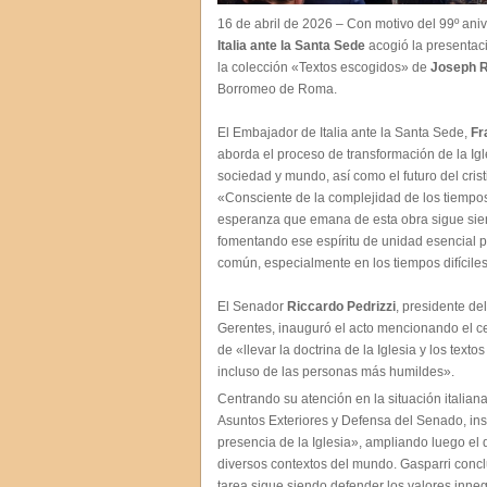
16 de abril de 2026 – Con motivo del 99º ani
Italia ante la Santa Sede
acogió la presentaci
la colección «Textos escogidos» de
Joseph R
Borromeo de Roma.
El Embajador de Italia ante la Santa Sede,
Fr
aborda el proceso de transformación de la Igle
sociedad y mundo, así como el futuro del cri
«Consciente de la complejidad de los tiempos
esperanza que emana de esta obra sigue siend
fomentando ese espíritu de unidad esencial 
común, especialmente en los tiempos difícile
El Senador
Riccardo Pedrizzi
, presidente de
Gerentes, inauguró el acto mencionando el cen
de «llevar la doctrina de la Iglesia y los text
incluso de las personas más humildes».
Centrando su atención en la situación italian
Asuntos Exteriores y Defensa del Senado, ins
presencia de la Iglesia», ampliando luego el
diversos contextos del mundo. Gasparri conc
tarea sigue siendo defender los valores inne