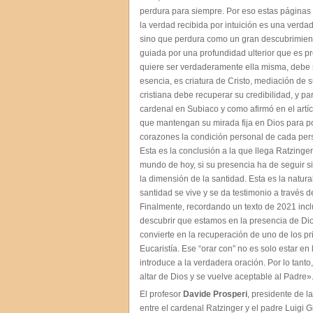
perdura para siempre. Por eso estas páginas
la verdad recibida por intuición es una verda
sino que perdura como un gran descubrimiento
guiada por una profundidad ulterior que es pre
quiere ser verdaderamente ella misma, debe se
esencia, es criatura de Cristo, mediación de 
cristiana debe recuperar su credibilidad, y 
cardenal en Subiaco y como afirmó en el art
que mantengan su mirada fija en Dios para pod
corazones la condición personal de cada pers
Esta es la conclusión a la que llega Ratzinger»
mundo de hoy, si su presencia ha de seguir 
la dimensión de la santidad. Esta es la natural
santidad se vive y se da testimonio a través 
Finalmente, recordando un texto de 2021 inclu
descubrir que estamos en la presencia de Dios
convierte en la recuperación de uno de los pri
Eucaristía. Ese “orar con” no es solo estar en
introduce a la verdadera oración. Por lo tanto
altar de Dios y se vuelve aceptable al Padre»
El profesor
Davide Prosperi
, presidente de l
entre el cardenal Ratzinger y el padre Luigi 