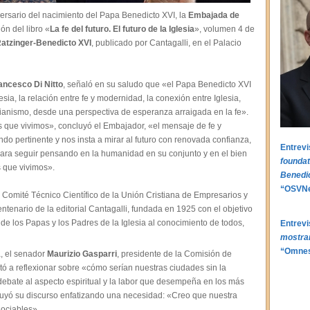
versario del nacimiento del Papa Benedicto XVI, la
Embajada de
ón del libro «
La fe del futuro. El futuro de la Iglesia
», volumen 4 de
atzinger-Benedicto XVI
, publicado por Cantagalli, en el Palacio
ancesco Di Nitto
, señaló en su saludo que «el Papa Benedicto XVI
sia, la relación entre fe y modernidad, la conexión entre Iglesia,
stianismo, desde una perspectiva de esperanza arraigada en la fe».
 que vivimos», concluyó el Embajador, «el mensaje de fe y
o pertinente y nos insta a mirar al futuro con renovada confianza,
Entrev
para seguir pensando en la humanidad en su conjunto y en el bien
foundat
s que vivimos».
Benedic
“OSVNe
l Comité Técnico Científico de la Unión Cristiana de Empresarios y
tenario de la editorial Cantagalli, fundada en 1925 con el objetivo
os de los Papas y los Padres de la Iglesia al conocimiento de todos,
Entrevi
mostrar 
“Omnes
a, el senador
Maurizio Gasparri
, presidente de la Comisión de
tó a reflexionar sobre «cómo serían nuestras ciudades sin la
 debate al aspecto espiritual y la labor que desempeña en los más
luyó su discurso enfatizando una necesidad: «Creo que nuestra
gociables».