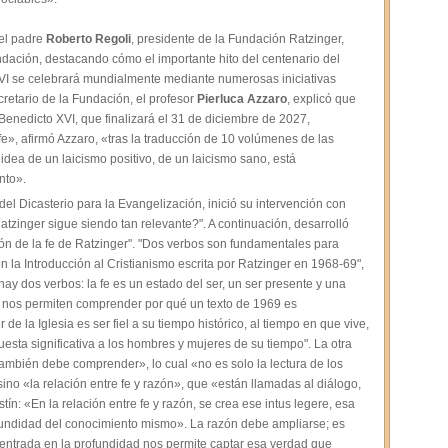
 el padre
Roberto Regoli
, presidente de la Fundación Ratzinger,
dación, destacando cómo el importante hito del centenario del
VI se celebrará mundialmente mediante numerosas iniciativas
retario de la Fundación, el profesor
Pierluca Azzaro
, explicó que
Benedicto XVI, que finalizará el 31 de diciembre de 2027,
fe», afirmó Azzaro, «tras la traducción de 10 volúmenes de las
dea de un laicismo positivo, de un laicismo sano, está
nto».
 del Dicasterio para la Evangelización, inició su intervención con
tzinger sigue siendo tan relevante?". A continuación, desarrolló
ión de la fe de Ratzinger". "Dos verbos son fundamentales para
a Introducción al Cristianismo escrita por Ratzinger en 1968-69",
ay dos verbos: la fe es un estado del ser, un ser presente y una
 nos permiten comprender por qué un texto de 1969 es
de la Iglesia es ser fiel a su tiempo histórico, al tiempo en que vive,
esta significativa a los hombres y mujeres de su tiempo". La otra
ambién debe comprender», lo cual «no es solo la lectura de los
ino «la relación entre fe y razón», que «están llamadas al diálogo,
ín: «En la relación entre fe y razón, se crea ese intus legere, esa
ofundidad del conocimiento mismo». La razón debe ampliarse; es
 entrada en la profundidad nos permite captar esa verdad que