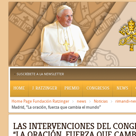
SUSCRÍBETE A LA NEWSLETTER
HOME
J. RATZINGER
PREMIO
CONGRESOS
NEWS
Home Page Fundación Ratzinger
news
Noticias
rimandi-ne
Madrid, “La oración, fuerza que cambia el mundo”
LAS INTERVENCIONES DEL CONG
“LA ORACIÓN, FUERZA QUE CAM