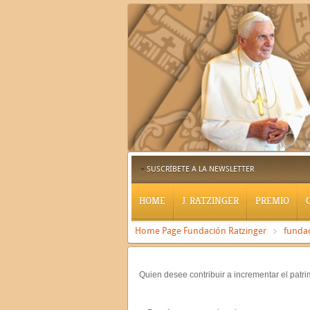
SUSCRÍBETE A LA NEWSLETTER
HOME
J. RATZINGER
PREMIO
Home Page Fundación Ratzinger
funda
Quien desee contribuir a incrementar el patr