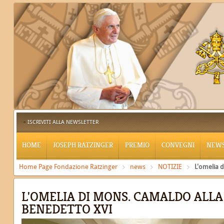
ISCRIVITI ALLA NEWSLETTER
HOME
JOSEPH RATZINGER
PREMIO
CONVEGNI
NEW
Home Page Fondazione Ratzinger
news
NOTIZIE
L'omelia 
L'OMELIA DI MONS. CAMALDO ALLA
BENEDETTO XVI